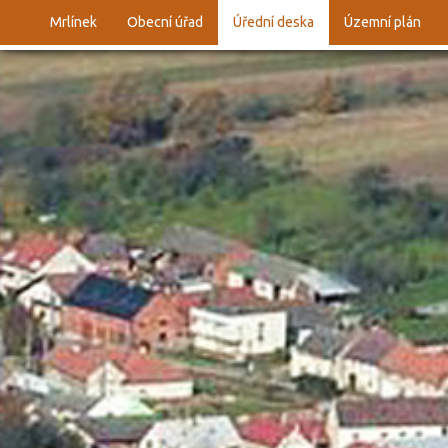
Mrlínek
Obecní úřad
Úřední deska
Územní plán