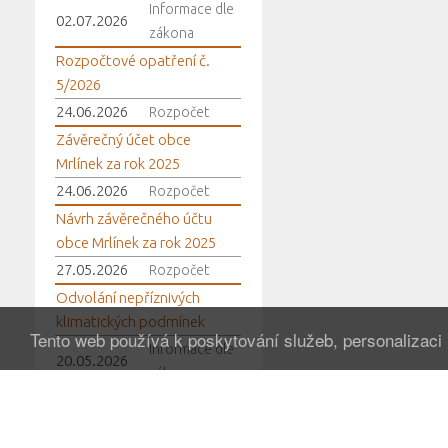
Informace dle
02.07.2026
zákona
Rozpočtové opatření č.
5/2026
24.06.2026
Rozpočet
Závěrečný účet obce
Mrlínek za rok 2025
24.06.2026
Rozpočet
Návrh závěrečného účtu
obce Mrlínek za rok 2025
27.05.2026
Rozpočet
Odvolání nepříznivých
klimatických podmínek
Tento web používá k poskytování služeb, personalizaci
Informace dle
20.05.2026
zákona
Vyhlášení období
nepříznivých klimatických