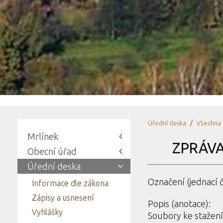
Úřední deska
Všechna 
Mrlínek
ZPRÁVA
Obecní úřad
Úřední deska
Označení (jednací č
Informace dle zákona
Zápisy a usnesení
Popis (anotace):
Vyhlášky
Soubory ke stažení