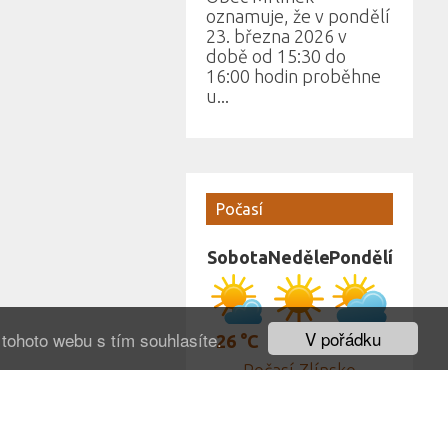
oznamuje, že v pondělí
23. března 2026 v
době od 15:30 do
16:00 hodin proběhne
u...
Počasí
Sobota
Neděle
Pondělí
V pořádku
tohoto webu s tím souhlasíte.
26 °C
29 °C
34 °C
Počasí Zlínsko