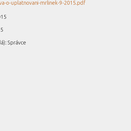
a-o-uplatnovani-mrlinek-9-2015.pdf
015
15
dá): Správce