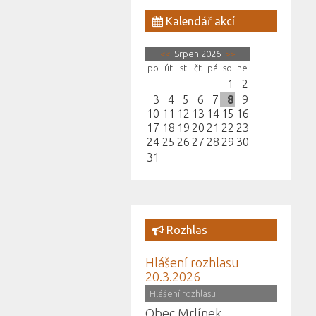
Kalendář akcí
<<
Srpen 2026
>>
po
út
st
čt
pá
so
ne
1
2
3
4
5
6
7
8
9
10
11
12
13
14
15
16
17
18
19
20
21
22
23
24
25
26
27
28
29
30
31
Rozhlas
Hlášení rozhlasu
20.3.2026
(
Hlášení rozhlasu
)
Obec Mrlínek