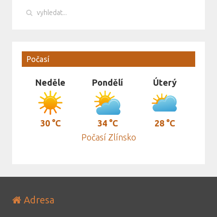
Počasí
Neděle
Pondělí
Úterý
30 °C
34 °C
28 °C
Počasí Zlínsko
Adresa