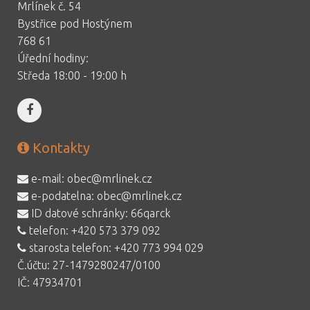
Mrlínek č. 54
Bystřice pod Hostýnem
768 61
Úřední hodiny:
Středa 18:00 - 19:00 h
Kontakty
e-mail:
obec@mrlinek.cz
e-podatelna:
obec@mrlinek.cz
ID datové schránky: 66qarck
telefon:
+420 573 379 092
starosta telefon:
+420 773 994 029
Č.účtu: 27-1479280247/0100
IČ: 47934701