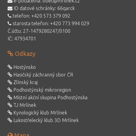
e-podatelna:
obec@mrlinek.cz
ID datové schránky: 66qarck
telefon:
+420 573 379 092
starosta telefon:
+420 773 994 029
Č.účtu: 27-1479280247/0100
IČ: 47934701
Odkazy
Hostýnsko
Hasičský záchranný sbor ČR
Zlínský kraj
Podhostýnský mikroregion
Místní akční skupina Podhostýnska
TJ Mrlínek
Kynologický klub Mrlínek
Lukostřelecký klub 3D Mrlínek
Mapa