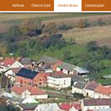
Mrlínek
Obecní úřad
Úřední deska
Územní plán