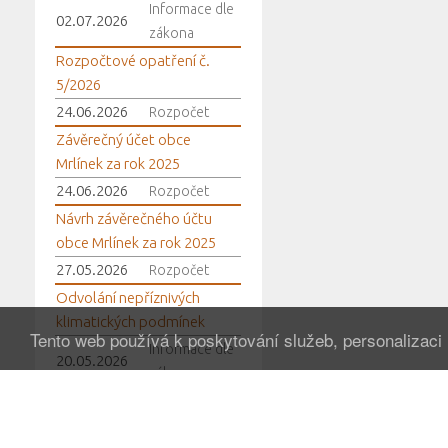
Informace dle
02.07.2026
zákona
Rozpočtové opatření č.
5/2026
24.06.2026
Rozpočet
Závěrečný účet obce
Mrlínek za rok 2025
24.06.2026
Rozpočet
Návrh závěrečného účtu
obce Mrlínek za rok 2025
27.05.2026
Rozpočet
Odvolání nepříznivých
klimatických podmínek
Tento web používá k poskytování služeb, personalizaci
Informace dle
20.05.2026
zákona
Vyhlášení období
nepříznivých klimatických