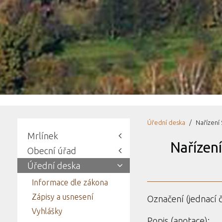
Úřední deska
Nařízení 
Mrlínek
Nařízení
Obecní úřad
Úřední deska
Informace dle zákona
Zápisy a usnesení
Označení (jednací č
Vyhlášky
Popis (anotace):