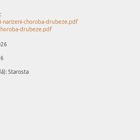
:
-narizeni-choroba-drubeze.pdf
-choroba-drubeze.pdf
026
26
á): Starosta