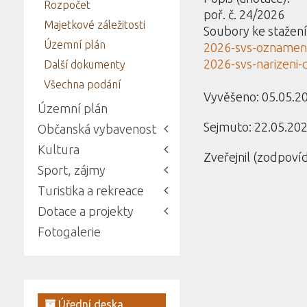
Rozpočet
poř. č. 24/2026
Majetkové záležitosti
Soubory ke stažení
Územní plán
2026-svs-oznameni
2026-svs-narizeni
Další dokumenty
Všechna podání
Vyvěšeno: 05.05.2
Územní plán
Sejmuto: 22.05.20
Občanská vybavenost
Kultura
Zveřejnil (zodpovíd
Sport, zájmy
Turistika a rekreace
Dotace a projekty
Fotogalerie
Úřední deska