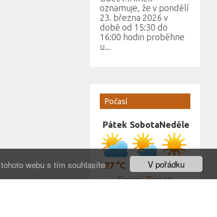
oznamuje, že v pondělí
23. března 2026 v
době od 15:30 do
16:00 hodin proběhne
u...
Počasí
Pátek
Sobota
Neděle
V pořádku
tohoto webu s tím souhlasíte.
27 °C
26 °C
29 °C
Počasí Zlínsko