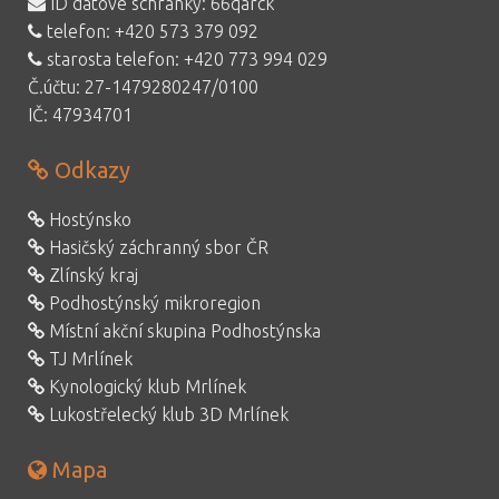
ID datové schránky: 66qarck
telefon:
+420 573 379 092
starosta telefon:
+420 773 994 029
Č.účtu: 27-1479280247/0100
IČ: 47934701
Odkazy
Hostýnsko
Hasičský záchranný sbor ČR
Zlínský kraj
Podhostýnský mikroregion
Místní akční skupina Podhostýnska
TJ Mrlínek
Kynologický klub Mrlínek
Lukostřelecký klub 3D Mrlínek
Mapa